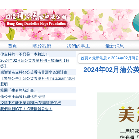
首頁
關於我們
我們的事工
最新消息
你支持的，不只是一本雜誌！
首頁
>
最新消息
>
2024年02月
2024年02月蒲公英希望月刊－加油站【解
答】
2024年02月蒲
感謝讀者支持蒲公英香港非洲水資源計畫
【緊急公告】蒲公英希望月刊 Instagram 盜用
聲明
校園「生命領航計畫」
蒲公英產品發行總代理安排
疫情下不離不棄 讓蒲公英繼續陪伴您
我們開新IG了！IG新帳號公告！