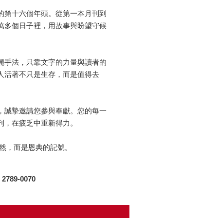
的第十六個年頭。從第一本月刊到
萬多個日子裡，用故事與盼望守候
麗手法，只靠文字的力量與讀者的
人活著不只是生存，而是值得去
，誠摯邀請您參與奉獻。您的每一
刊，在疲乏中重新得力。
當然，而是恩典的記號。
789-0070