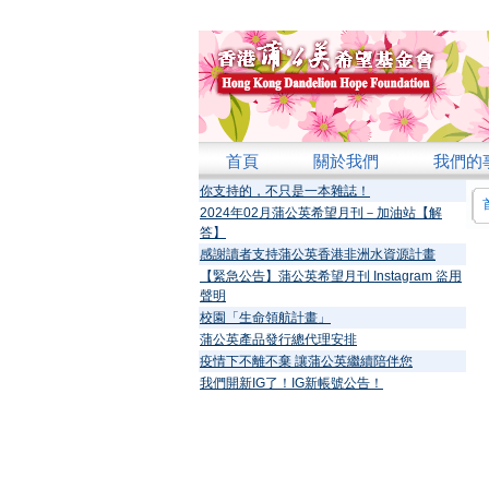
首頁
關於我們
我們的
你支持的，不只是一本雜誌！
2024年02月蒲公英希望月刊－加油站【解
答】
感謝讀者支持蒲公英香港非洲水資源計畫
【緊急公告】蒲公英希望月刊 Instagram 盜用
聲明
校園「生命領航計畫」
蒲公英產品發行總代理安排
疫情下不離不棄 讓蒲公英繼續陪伴您
我們開新IG了！IG新帳號公告！