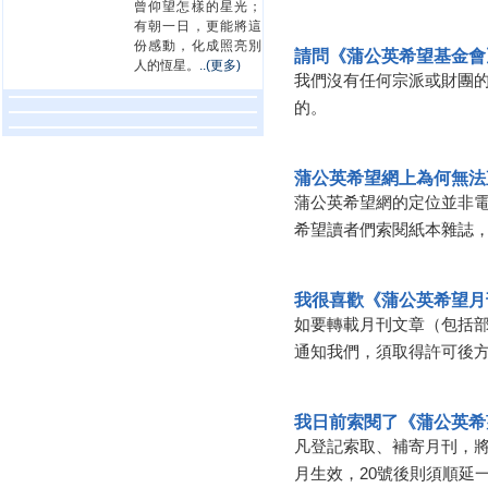
曾仰望怎樣的星光；
有朝一日，更能將這
份感動，化成照亮別
請問《蒲公英希望基金會
人的恆星。
..(更多)
我們沒有任何宗派或財團
的。
蒲公英希望網上為何無法
蒲公英希望網的定位並非
希望讀者們索閱紙本雜誌
我很喜歡《蒲公英希望月
如要轉載月刊文章（包括
通知我們，須取得許可後
我日前索閱了《蒲公英希
凡登記索取、補寄月刊，將
月生效，20號後則須順延