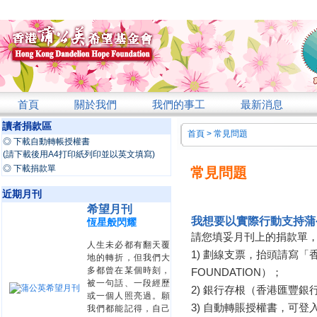
首頁
關於我們
我們的事工
最新消息
讀者捐款區
首頁
>
常見問題
◎ 下載自動轉帳授權書
(請下載後用A4打印紙列印並以英文填寫)
◎ 下載捐款單
常見問題
近期月刊
希望月刊
我想要以實際行動支持蒲
恆星般閃耀
請您填妥月刊上的捐款單
人生未必都有翻天覆
1) 劃線支票，抬頭請寫「香港
地的轉折，但我們大
多都曾在某個時刻，
FOUNDATION）；
被一句話、一段經歷
2) 銀行存根（香港匯豐銀行 HSB
或一個人照亮過。願
3) 自動轉賬授權書，可登入網址
我們都能記得，自己