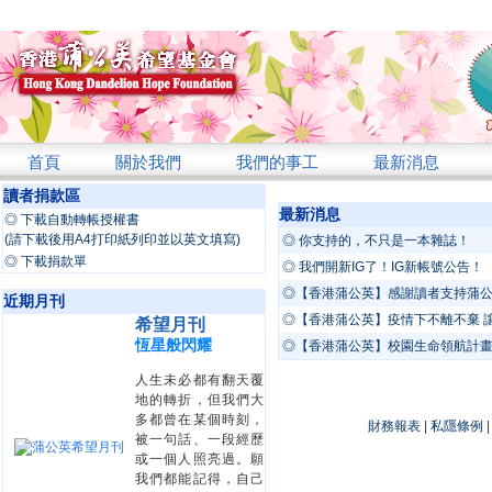
首頁
關於我們
我們的事工
最新消息
讀者捐款區
最新消息
◎ 下載自動轉帳授權書
(請下載後用A4打印紙列印並以英文填寫)
◎ 你支持的，不只是一本雜誌！
◎ 下載捐款單
◎ 我們開新IG了！IG新帳號公告！
◎【香港蒲公英】感謝讀者支持蒲
近期月刊
◎【香港蒲公英】疫情下不離不棄 
希望月刊
恆星般閃耀
◎【香港蒲公英】校園生命領航計
人生未必都有翻天覆
地的轉折，但我們大
多都曾在某個時刻，
財務報表
|
私隱條例
被一句話、一段經歷
或一個人照亮過。願
我們都能記得，自己