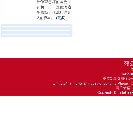
曾仰望怎樣的星光；
有朝一日，更能將這
份感動，化成照亮別
人的恆星。
..(更多)
蒲
Tel:27
香港新界荃灣橫窩仔
Unit B,5/F, wing Kwai Industriol Building Phase 
電子信箱：ma
Copyright Dandelion 